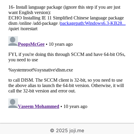
© 2025
joji.me