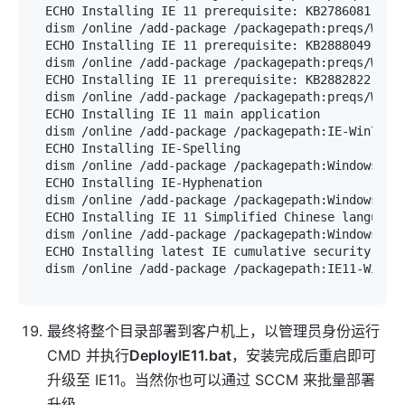
ECHO Installing IE 11 prerequisite: KB2786081

dism /online /add-package /packagepath:preqs/Windo
ECHO Installing IE 11 prerequisite: KB2888049

dism /online /add-package /packagepath:preqs/Windo
ECHO Installing IE 11 prerequisite: KB2882822

dism /online /add-package /packagepath:preqs/Windo
ECHO Installing IE 11 main application

dism /online /add-package /packagepath:IE-Win7.cab
ECHO Installing IE-Spelling

dism /online /add-package /packagepath:Windows6.3-
ECHO Installing IE-Hyphenation

dism /online /add-package /packagepath:Windows6.3-
ECHO Installing IE 11 Simplified Chinese language 
dism /online /add-package /packagepath:Windows6.3-
ECHO Installing latest IE cumulative security upda
最终将整个目录部署到客户机上，以管理员身份运行
CMD 并执行
DeployIE11.bat
，安装完成后重启即可
升级至 IE11。当然你也可以通过 SCCM 来批量部署
升级。