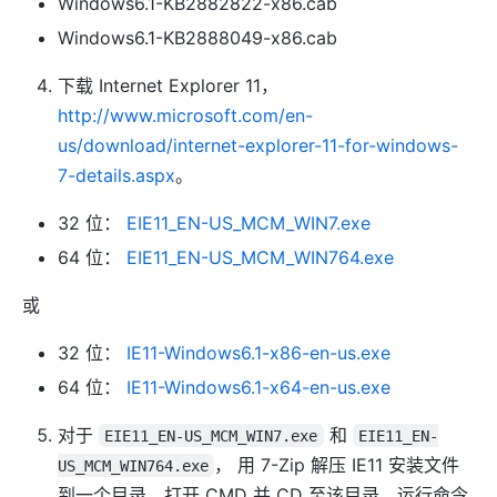
Windows6.1-KB2882822-x86.cab
Windows6.1-KB2888049-x86.cab
下载 Internet Explorer 11，
http://www.microsoft.com/en-
us/download/internet-explorer-11-for-windows-
7-details.aspx
。
32 位：
EIE11_EN-US_MCM_WIN7.exe
64 位：
EIE11_EN-US_MCM_WIN764.exe
或
32 位：
IE11-Windows6.1-x86-en-us.exe
64 位：
IE11-Windows6.1-x64-en-us.exe
对于
和
EIE11_EN-US_MCM_WIN7.exe
EIE11_EN-
， 用 7-Zip 解压 IE11 安装文件
US_MCM_WIN764.exe
到一个目录，打开 CMD 并 CD 至该目录。运行命令