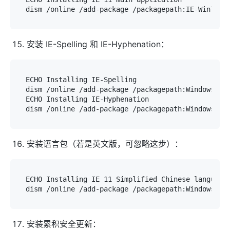
安装 IE-Spelling 和 IE-Hyphenation：
ECHO Installing IE-Spelling

dism /online /add-package /packagepath:Windows6.3-
ECHO Installing IE-Hyphenation

安装语言包（若是英文版，可忽略这步）：
ECHO Installing IE 11 Simplified Chinese language 
安装累积安全更新：