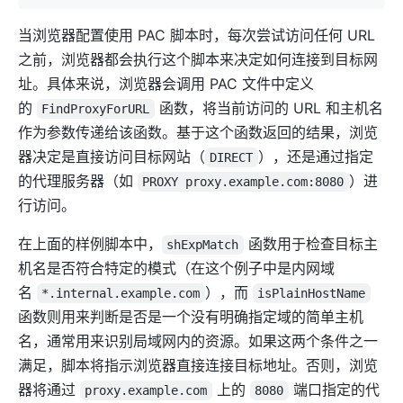
当浏览器配置使用 PAC 脚本时，每次尝试访问任何 URL
之前，浏览器都会执行这个脚本来决定如何连接到目标网
址。具体来说，浏览器会调用 PAC 文件中定义
的
函数，将当前访问的 URL 和主机名
FindProxyForURL
作为参数传递给该函数。基于这个函数返回的结果，浏览
器决定是直接访问目标网站（
），还是通过指定
DIRECT
的代理服务器（如
）进
PROXY proxy.example.com:8080
行访问。
在上面的样例脚本中，
函数用于检查目标主
shExpMatch
机名是否符合特定的模式（在这个例子中是内网域
名
），而
*.internal.example.com
isPlainHostName
函数则用来判断是否是一个没有明确指定域的简单主机
名，通常用来识别局域网内的资源。如果这两个条件之一
满足，脚本将指示浏览器直接连接目标地址。否则，浏览
器将通过
上的
端口指定的代
proxy.example.com
8080