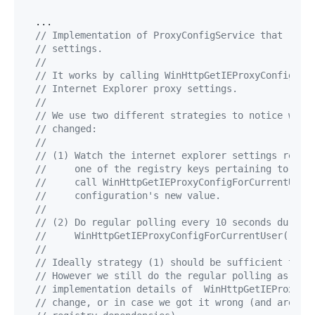
// Implementation of ProxyConfigService that retr
// settings.
//
// It works by calling WinHttpGetIEProxyConfigFor
// Internet Explorer proxy settings.
//
// We use two different strategies to notice when
// changed:
//
// (1) Watch the internet explorer settings regis
//     one of the registry keys pertaining to pro
//     call WinHttpGetIEProxyConfigForCurrentUser
//     configuration's new value.
//
// (2) Do regular polling every 10 seconds during
//     WinHttpGetIEProxyConfigForCurrentUser() re
//
// Ideally strategy (1) should be sufficient to p
// However we still do the regular polling as a p
// implementation details of  WinHttpGetIEProxyCo
// change, or in case we got it wrong (and are no