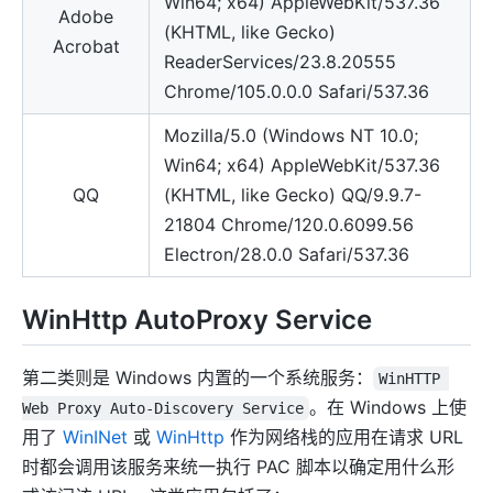
Win64; x64) AppleWebKit/537.36
Adobe
(KHTML, like Gecko)
Acrobat
ReaderServices/23.8.20555
Chrome/105.0.0.0 Safari/537.36
Mozilla/5.0 (Windows NT 10.0;
Win64; x64) AppleWebKit/537.36
QQ
(KHTML, like Gecko) QQ/9.9.7-
21804 Chrome/120.0.6099.56
Electron/28.0.0 Safari/537.36
WinHttp AutoProxy Service
第二类则是 Windows 内置的一个系统服务：
WinHTTP 
。在 Windows 上使
Web Proxy Auto-Discovery Service
用了
WinINet
或
WinHttp
作为网络栈的应用在请求 URL
时都会调用该服务来统一执行 PAC 脚本以确定用什么形